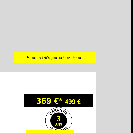
Produits triés par prix croissant
369
€
*
499
€