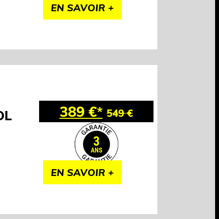
EN SAVOIR +
389
€
*
OL
549
€
EN SAVOIR +