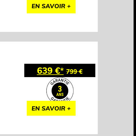
EN SAVOIR +
639
€
*
799
€
EN SAVOIR +