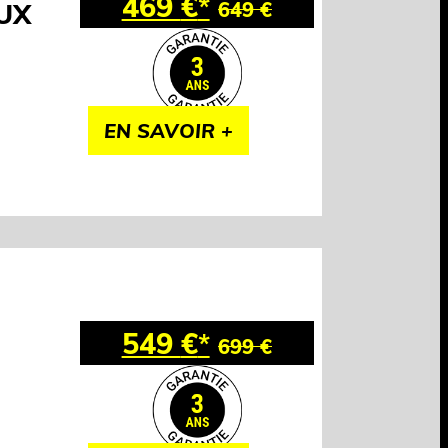
469
€
*
UX
649
€
EN SAVOIR +
549
€
*
699
€