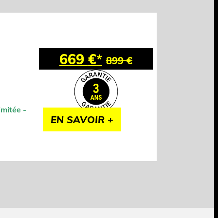
669
€
*
899
€
mitée -
EN SAVOIR +