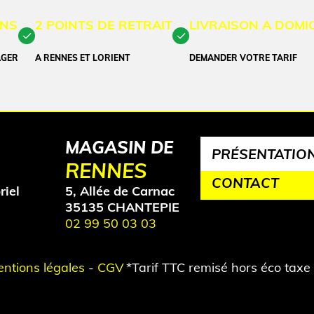
ANS
2 POINTS DE RETRAIT
LIVRAISON A DOMIC
AGER
A RENNES ET LORIENT
DEMANDER VOTRE TARIF
MAGASIN DE
PRÉSENTATIO
RENNES
CONTACT
riel
5, Allée de Carnac
35135 CHANTEPIE
02 99 50 03 03
ntions légales
-
CGV
*Tarif TTC remisé hors éco taxe 