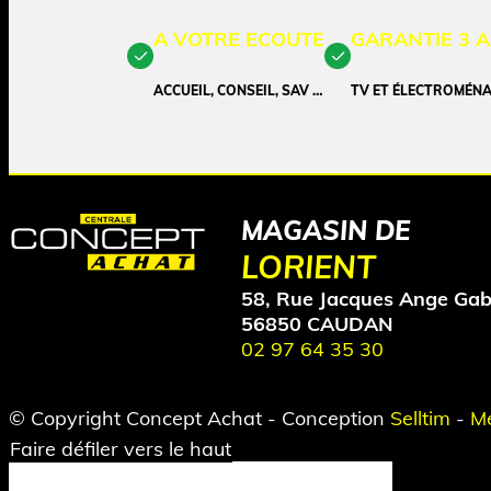
A VOTRE ECOUTE
GARANTIE 3 
ACCUEIL, CONSEIL, SAV …
TV ET ÉLECTROMÉN
MAGASIN DE
LORIENT
58, Rue Jacques Ange Gab
56850 CAUDAN
02 97 64 35 30
© Copyright Concept Achat - Conception
Selltim
-
Me
Faire défiler vers le haut